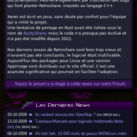
documentation. Peut-être également par frustration des bugs
qui font planter Retroshare, imputés au langage C++.
Xeres est écrit en Java, sans doute par confort pour l'équipe
qui a initié le projet.
Une tentative de portage en Rust avait été initiée sous le
nom de
RustyShare
, mais le code n'a presque pas évolué et
n'a pas été modifié depuis 2022.
Nos derniers essais de Retroshare sont bien trop vieux et
n'avaient pas été concluants, le logiciel était inutilisable.
Aujourd'hui des packages pour Linux et une version
Appimage sont distribués sur le site officiel. C'est une
avancée significative qui pourrait en faciliter l'adoption.
Soyez le preum's à réagir à cette news sur notre Forum
Les Dernières News
20-10-2009
Ils veulent ressusciter OpenNap ?
(Vu 39616 fois )
13-10-2009
Tutoriaux/Manuels pour logiciels multimedia libres
(en)
(Vu 38341 fois )
06-10-2009
Ah hah hah, 10 000 mots de passe MSN/Live volés