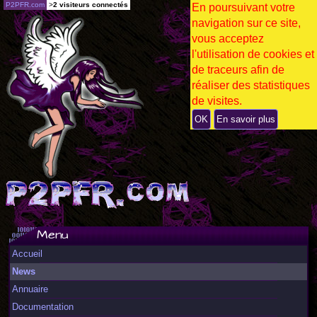
P2PFR.com
>
2 visiteurs connectés
En poursuivant votre
navigation sur ce site,
vous acceptez
l'utilisation de cookies et
de traceurs afin de
réaliser des statistiques
de visites.
OK
En savoir plus
Menu
Accueil
News
Annuaire
Documentation