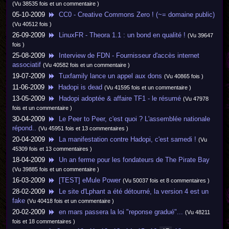
(Vu 38535 fois et un commentaire )
05-10-2009
CC0 - Creative Commons Zero ! (~= domaine public)
(Vu 40512 fois )
26-09-2009
LinuxFR - Theora 1.1 : un bond en qualité !
(Vu 39647
fois )
25-08-2009
Interview de FDN - Fournisseur d'accès internet
associatif
(Vu 40582 fois et un commentaire )
19-07-2009
Tuxfamily lance un appel aux dons
(Vu 40865 fois )
11-06-2009
Hadopi is dead
(Vu 41595 fois et un commentaire )
13-05-2009
Hadopi adoptée & affaire TF1 - le résumé
(Vu 47978
fois et un commentaire )
30-04-2009
Le Peer to Peer, c'est quoi ? L'assemblée nationale
répond..
(Vu 45951 fois et 13 commentaires )
20-04-2009
La manifestation contre Hadopi, c'est samedi !
(Vu
45309 fois et 13 commentaires )
18-04-2009
Un an ferme pour les fondateurs de The Pirate Bay
(Vu 39885 fois et un commentaire )
16-03-2009
[TEST] eMule Power
(Vu 50037 fois et 8 commentaires )
28-02-2009
Le site d'Lphant a été détourné, la version 4 est un
fake
(Vu 40418 fois et un commentaire )
20-02-2009
en mars passera la loi "reponse gradué"...
(Vu 48211
fois et 18 commentaires )