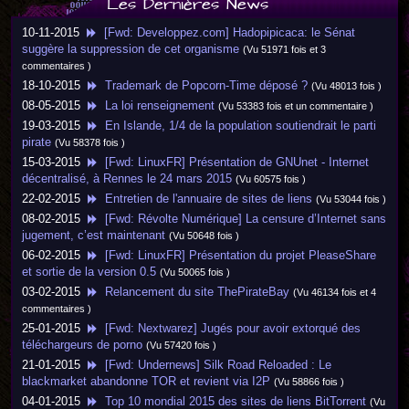
Les Dernières News
10-11-2015
[Fwd: Developpez.com] Hadopipicaca: le Sénat
suggère la suppression de cet organisme
(Vu 51971 fois et 3
commentaires )
18-10-2015
Trademark de Popcorn-Time déposé ?
(Vu 48013 fois )
08-05-2015
La loi renseignement
(Vu 53383 fois et un commentaire )
19-03-2015
En Islande, 1/4 de la population soutiendrait le parti
pirate
(Vu 58378 fois )
15-03-2015
[Fwd: LinuxFR] Présentation de GNUnet - Internet
décentralisé, à Rennes le 24 mars 2015
(Vu 60575 fois )
22-02-2015
Entretien de l'annuaire de sites de liens
(Vu 53044 fois )
08-02-2015
[Fwd: Révolte Numérique] La censure d’Internet sans
jugement, c’est maintenant
(Vu 50648 fois )
06-02-2015
[Fwd: LinuxFR] Présentation du projet PleaseShare
et sortie de la version 0.5
(Vu 50065 fois )
03-02-2015
Relancement du site ThePirateBay
(Vu 46134 fois et 4
commentaires )
25-01-2015
[Fwd: Nextwarez] Jugés pour avoir extorqué des
téléchargeurs de porno
(Vu 57420 fois )
21-01-2015
[Fwd: Undernews] Silk Road Reloaded : Le
blackmarket abandonne TOR et revient via I2P
(Vu 58866 fois )
04-01-2015
Top 10 mondial 2015 des sites de liens BitTorrent
(Vu