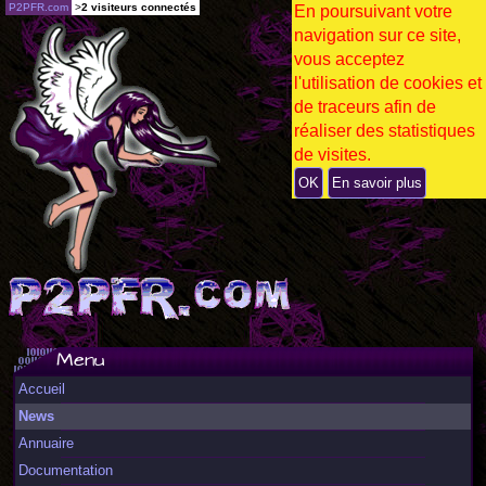
P2PFR.com
>
2 visiteurs connectés
En poursuivant votre
navigation sur ce site,
vous acceptez
l'utilisation de cookies et
de traceurs afin de
réaliser des statistiques
de visites.
OK
En savoir plus
Menu
Accueil
News
Annuaire
Documentation