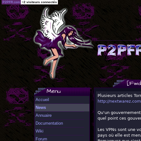
P2PFR.com
>
2 visiteurs connectés
[Fwd
Menu
Plusieurs articles To
Accueil
http://nextwarez.com
News
Qu'un gouvernement b
Annuaire
quel point ces gouver
Documentation
Les VPNs sont une vo
Wiki
pays où elle est men
Forum
Remarquez que c'est c