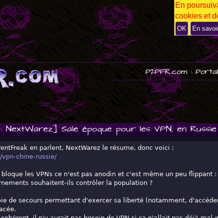
En poursuiva
P
cookies et de
U
B
OK
En savoi
P2PFR.com : Portai
: NextWarez] Sale époque pour les VPN, en Russi
rrentFreak en parlent, NextWarez le résume, donc voici :
/vpn-chine-russie/
loque les VPNs ce n'est pas anodin et c'est même un peu flippant :
nements souhaitent-ils contrôler la population ?
ie de secours permettant d'exercer sa liberté (notamment, d'accéder
acée.
ohérent, il n'y aurait pas besoin de VPN si ça n'allait pas déjà mal e