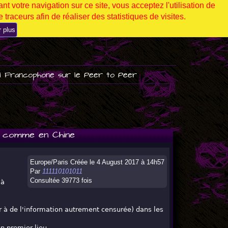
nt votre navigation sur ce site, vous acceptez l'utilisation de
 traceurs afin de réaliser des statistiques de visites.
r plus
l Francophone sur le Peer to Peer
e comme en Chine
Europe/Paris Créée le 4 August 2017 à 14h57
Par
111110101011
Consultée 39773 fois
 à
 à de l'information autrement censurée) dans les
n premier lieu.