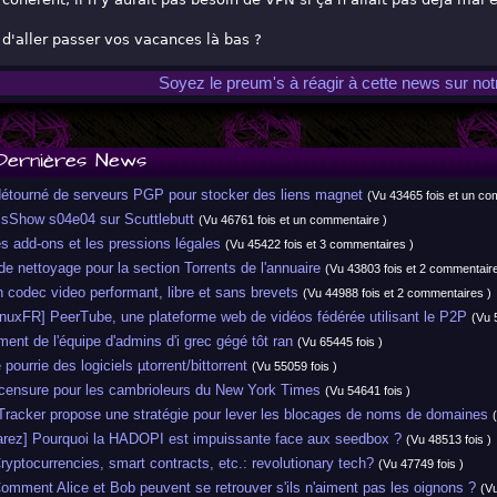
d'aller passer vos vacances là bas ?
Soyez le preum's à réagir à cette news sur no
Dernières News
tourné de serveurs PGP pour stocker des liens magnet
(Vu 43465 fois et un co
sShow s04e04 sur Scuttlebutt
(Vu 46761 fois et un commentaire )
 add-ons et les pressions légales
(Vu 45422 fois et 3 commentaires )
e nettoyage pour la section Torrents de l'annuaire
(Vu 43803 fois et 2 commentaire
codec video performant, libre et sans brevets
(Vu 44988 fois et 2 commentaires )
uxFR] PeerTube, une plateforme web de vidéos fédérée utilisant le P2P
(Vu 
t de l'équipe d'admins d'i grec gégé tôt ran
(Vu 65445 fois )
pourrie des logiciels µtorrent/bittorrent
(Vu 55059 fois )
ensure pour les cambrioleurs du New York Times
(Vu 54641 fois )
racker propose une stratégie pour lever les blocages de noms de domaines
ez] Pourquoi la HADOPI est impuissante face aux seedbox ?
(Vu 48513 fois )
ptocurrencies, smart contracts, etc.: revolutionary tech?
(Vu 47749 fois )
ment Alice et Bob peuvent se retrouver s'ils n'aiment pas les oignons ?
(Vu