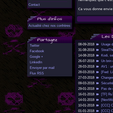
Contact
Ca vous donne envie 
Plus d'infos
Actualité chez nos confrères
Les 
Partagez
08-09-2018
Usage dé
Twitter
31-08-2018
StealThi
Facebook
14-08-2018
Kodi, ses
Google +
26-07-2018
Un brin d
LinkedIn
28-03-2018
AV1 : un 
Envoyer par mail
28-03-2018
[Fwd: Lin
Flux RSS
27-03-2018
Changemen
09-03-2018
Sécurité 
29-01-2018
Pas de c
16-01-2018
[TF] RuT
14-01-2018
[NextWar
10-01-2018
[CCC] Cry
01-01-2018
[CCC] Com