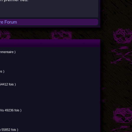
tre Forum
mmentaire )
s )
54412 fois )
(Vu 49236 fois )
 55852 fois )