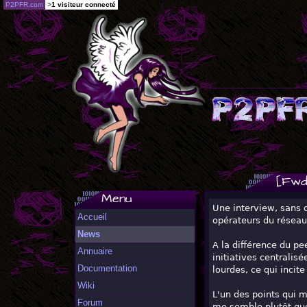
P2PFR.com
>
1 visiteur connecté
[Fwd
Menu
Une interview, sans 
Accueil
opérateurs du réseau 
News
A la différence du pe
Annuaire
initiatives centralis
Documentation
lourdes, ce qui incit
Wiki
L'un des points qui m'
Forum
me semble plutôt que