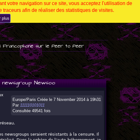
nt votre navigation sur ce site, vous acceptez l'utilisation de
 traceurs afin de réaliser des statistiques de visites.
r plus
l Francophone sur le Peer to Peer
du newsgroup Newsoo
ux
Europe/Paris Créée le 7 November 2014 à 19h31
Par
111110101011
Consultée 49541 fois
 réseau.
les newsgroups seraient résistants à la censure. Il
ralisé. Dans la sphère de l'auto-hébergement, je