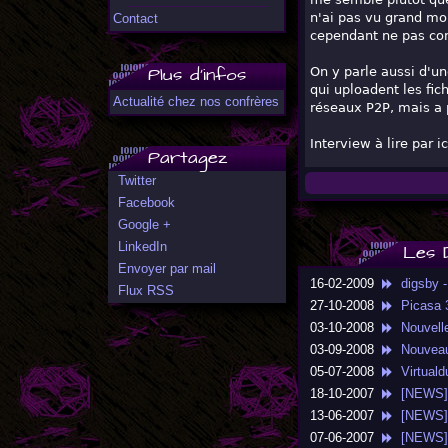
n'ai pas vu grand mon
Contact
cependant ne pas con
Plus d'infos
On y parle aussi d'un
qui uploadent les fic
Actualité chez nos confrères
réseaux P2P, mais a 
Interview à lire par ic
Partagez
Twitter
Facebook
Google +
LinkedIn
Les 
Envoyer par mail
16-02-2009
digsby - 
Flux RSS
27-10-2008
Picasa 3
03-10-2008
Nouvelle
03-09-2008
Nouveau 
05-07-2008
Virtualdu
18-10-2007
[NEWS] U
13-06-2007
[NEWS] C
07-06-2007
[NEWS] FO