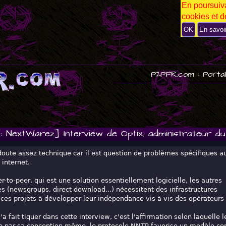
En poursuiva
P
cookies et de
U
B
OK
En savoi
P2PFR.com : Portai
: NextWarez] Interview de Optix, administrateur 
doute assez technique car il est question de problèmes spécifiques a
internet.
er-to-peer, qui est une solution essentiellement logicielle, les autres
ées (newsgroups, direct download...) nécessitent des infrastructures
e ces projets à développer leur indépendance vis à vis des opérateurs
a fait tiquer dans cette interview, c'est l'affirmation selon laquelle 
 par sa conception même, le protocole NNTP favorise un modèle cent