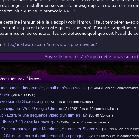
de songer à installer un serveur de newsgroups, là où par contre on 
naître plus que ça le protocole NNTP.
e certaine immunité à la Hadopi (voir l'intro). Il faut tempérer avec 
hiers ont un journal d'activité qui est conservé. Ensuite, rappellons q
pour mission de constater les contrefaçons quel que soit l'outil de 
i:
http://nextwarez.com/interview-optix-newsoo/
Soyez le preum's à réagir à cette news sur no
Dernières News
messagerie instantanée, email et réseau social.
(Vu 40431 fois et 3 commentaires
 beta
(Vu 40913 fois )
 version de Shareaza
(Vu 42731 fois et 4 commentaires )
navigateur Web ! Google Chrome
(Vu 42621 fois et 10 commentaires )
b - Extraire une séquence video d'un film en .avi
(Vu 40725 fois )
buntu 7.10 dans les bacs :)
(Vu 49854 fois et 20 commentaires )
a sent mauvais pour Morpheus, Azureus et Shareaza.
(Vu 39997 fois et un co
N, du wifi partout gratuitement ! ou presque...
(Vu 39608 fois et un commentaire