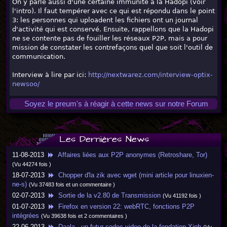
On y parle aussi d'une certaine immunité à la Hadopi (voir
l'intro). Il faut tempérer avec ce qui est répondu dans le point
3: les personnes qui uploadent les fichiers ont un journal
d'activité qui est conservé. Ensuite, rappellons que la Hadopi
ne se contente pas de fouiller les réseaux P2P, mais a pour
mission de constater les contrefaçons quel que soit l'outil de
communication.
Interview à lire par ici:
http://nextwarez.com/interview-optix-
newsoo/
Soyez le preum's à réagir à cette news sur notre Forum
Les Dernières News
11-08-2013
Affaires liées aux P2P anonymes (Retroshare, Tor)
(Vu 44274 fois )
18-07-2013
Chopper d'la zik avec wget (mini article pour linuxien-
ne-s)
(Vu 37483 fois et un commentaire )
02-07-2013
Sortie de la v2.80 de Transmission
(Vu 41192 fois )
01-07-2013
Firefox en version 22: webRTC, fonctions P2P
intégrées
(Vu 39638 fois et 2 commentaires )
22-06-2013
Daala - un futur codec video de la fondation Xiph