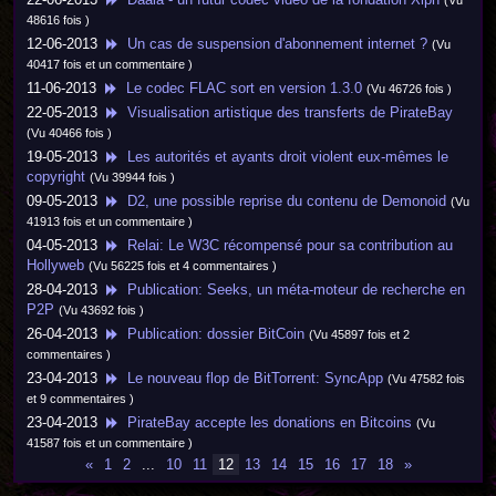
(Vu
48616 fois )
12-06-2013
Un cas de suspension d'abonnement internet ?
(Vu
40417 fois et un commentaire )
11-06-2013
Le codec FLAC sort en version 1.3.0
(Vu 46726 fois )
22-05-2013
Visualisation artistique des transferts de PirateBay
(Vu 40466 fois )
19-05-2013
Les autorités et ayants droit violent eux-mêmes le
copyright
(Vu 39944 fois )
09-05-2013
D2, une possible reprise du contenu de Demonoid
(Vu
41913 fois et un commentaire )
04-05-2013
Relai: Le W3C récompensé pour sa contribution au
Hollyweb
(Vu 56225 fois et 4 commentaires )
28-04-2013
Publication: Seeks, un méta-moteur de recherche en
P2P
(Vu 43692 fois )
26-04-2013
Publication: dossier BitCoin
(Vu 45897 fois et 2
commentaires )
23-04-2013
Le nouveau flop de BitTorrent: SyncApp
(Vu 47582 fois
et 9 commentaires )
23-04-2013
PirateBay accepte les donations en Bitcoins
(Vu
41587 fois et un commentaire )
«
1
2
...
10
11
12
13
14
15
16
17
18
»