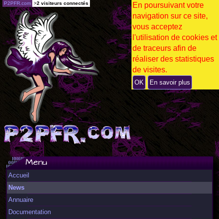
P2PFR.com
>
2 visiteurs connectés
En poursuivant votre
navigation sur ce site,
vous acceptez
l'utilisation de cookies et
de traceurs afin de
réaliser des statistiques
de visites.
OK
En savoir plus
Menu
Accueil
News
Annuaire
Documentation