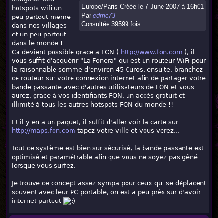
Europe/Paris Créée le 7 June 2007 à 16h01
hotspots wifi un
Par
edmc73
peu partout meme
Consultée 39599 fois
dans nos villages
et un peu partout
dans le monde !
Ca devient possible grace a FON (
http://www.fon.com
), il
vous suffit d'acquérir "La Fonera" qui est un routeur WiFi pour
la raisonnable somme d'environ 45 €uros, ensuite, branchez
ce routeur sur votre connexion internet afin de partager votre
bande passante avec d'autres utilisateurs de FON et vous
aurez, grace à vos identifiants FON, un accès gratuit et
illimité à tous les autres hotspots FON du monde !!
Et il y en a un paquet, il suffit d'aller voir la carte sur
http://maps.fon.com
tapez votre ville et vous verez...
Tout ce système est bien sur sécurisé, la bande passante est
optimisé et paramétrable afin que vous ne soyez pas gêné
lorsque vous surfez.
Je trouve ce concept assez sympa pour ceux qui se déplacent
souvent avec leur PC portable, on est a peu près sur d'avoir
internet partout