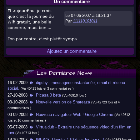
Un commentaire
Et aujourd'hui je crois
Le 07-06-2007 à 18:21:37
que c'est la journée du
Par
111110101011
Wifi gratuit, une belle
connerie, mais bon ...
Fon par contre, c'est plutôt sympa.
Ajoutez un commentaire
Les Dernières News
16-02-2009
digsby - messagerie instantanée, email et réseau
social.
(Vu 40423 fois et 3 commentaires )
27-10-2008
Picasa 3 beta
(Vu 40910 fois )
03-10-2008
Nouvelle version de Shareaza
(Vu 42723 fois et 4
commentaires )
03-09-2008
Nouveau navigateur Web ! Google Chrome
(Vu 42612
fois et 10 commentaires )
05-07-2008
Virtualdub - Extraire une séquence video d'un film en
.avi
(Vu 40713 fois )
18-10-2007
[NEWS] Ubuntu 7.10 dans les bacs :)
(Vu 49842 fois et