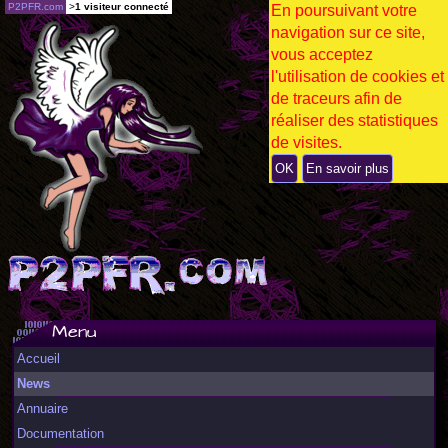
P2PFR.com
>
1 visiteur connecté
En poursuivant votre
navigation sur ce site,
vous acceptez
l'utilisation de cookies et
de traceurs afin de
réaliser des statistiques
de visites.
OK
En savoir plus
Menu
Accueil
News
Annuaire
Documentation