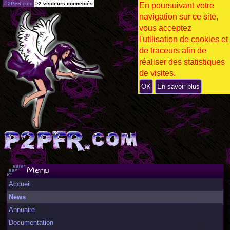
P2PFR.com
>
2 visiteurs connectés
En poursuivant votre
navigation sur ce site,
vous acceptez
l'utilisation de cookies et
de traceurs afin de
réaliser des statistiques
de visites.
OK
En savoir plus
Menu
Accueil
News
Annuaire
Documentation