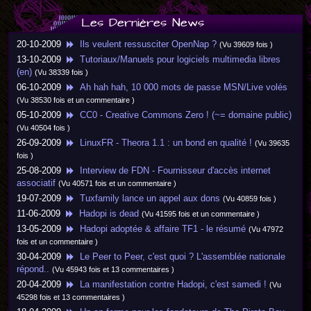
Les Dernières News
20-10-2009
Ils veulent ressusciter OpenNap ?
(Vu 39609 fois )
13-10-2009
Tutoriaux/Manuels pour logiciels multimedia libres
(en)
(Vu 38339 fois )
06-10-2009
Ah hah hah, 10 000 mots de passe MSN/Live volés
(Vu 38530 fois et un commentaire )
05-10-2009
CC0 - Creative Commons Zero ! (~= domaine public)
(Vu 40504 fois )
26-09-2009
LinuxFR - Theora 1.1 : un bond en qualité !
(Vu 39635
fois )
25-08-2009
Interview de FDN - Fournisseur d'accès internet
associatif
(Vu 40571 fois et un commentaire )
19-07-2009
Tuxfamily lance un appel aux dons
(Vu 40859 fois )
11-06-2009
Hadopi is dead
(Vu 41595 fois et un commentaire )
13-05-2009
Hadopi adoptée & affaire TF1 - le résumé
(Vu 47972
fois et un commentaire )
30-04-2009
Le Peer to Peer, c'est quoi ? L'assemblée nationale
répond..
(Vu 45943 fois et 13 commentaires )
20-04-2009
La manifestation contre Hadopi, c'est samedi !
(Vu
45298 fois et 13 commentaires )