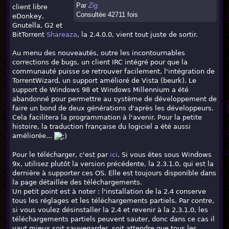
Par
Zig
client libre
Consultée 42711 fois
eDonkey,
Gnutella, G2 et
BitTorrent
Shareaza
, la 2.4.0.0, vient tout juste de sortir.
Au menu des nouveautés, outre les incontournables
corrections de bugs, un client IRC intégré pour que la
communauté puisse se retrouver facilement, l'intégration de
TorrentWizard, un support amélioré de Vista (beurk). Le
support de Windows 98 et Windows Millennium a été
abandonné pour permettre au système de développement de
faire un bond de deux générations d'après les développeurs.
Cela facilitera la programmation à l'avenir. Pour la petite
histoire, la traduction française du logiciel a été aussi
améliorée...
Pour le télécharger, c'est par
ici
. Si vous êtes sous Windows
9x, utilisez plutôt la version précédente, la 2.3.1.0, qui est la
dernière à supporter ces OS. Elle est toujours disponible dans
la page détaillée des téléchargements.
Un petit point est à noter : l'installation de la 2.4 conserve
tous les réglages et les téléchargements partiels. Par contre,
si vous voulez désinstaller la 2.4 et revenir à la 2.3.1.0, les
téléchargements partiels peuvent sauter, donc dans ce cas il
vaut mieux soit sauvegarder, soit attendre que tous les