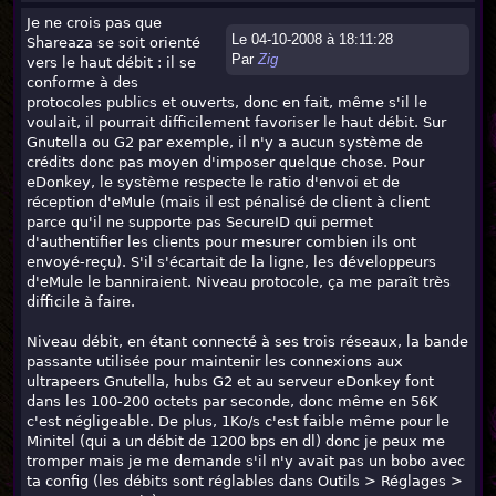
Je ne crois pas que
Le 04-10-2008 à 18:11:28
Shareaza se soit orienté
Par
Zig
vers le haut débit : il se
conforme à des
protocoles publics et ouverts, donc en fait, même s'il le
voulait, il pourrait difficilement favoriser le haut débit. Sur
Gnutella ou G2 par exemple, il n'y a aucun système de
crédits donc pas moyen d'imposer quelque chose. Pour
eDonkey, le système respecte le ratio d'envoi et de
réception d'eMule (mais il est pénalisé de client à client
parce qu'il ne supporte pas SecureID qui permet
d'authentifier les clients pour mesurer combien ils ont
envoyé-reçu). S'il s'écartait de la ligne, les développeurs
d'eMule le banniraient. Niveau protocole, ça me paraît très
difficile à faire.
Niveau débit, en étant connecté à ses trois réseaux, la bande
passante utilisée pour maintenir les connexions aux
ultrapeers Gnutella, hubs G2 et au serveur eDonkey font
dans les 100-200 octets par seconde, donc même en 56K
c'est négligeable. De plus, 1Ko/s c'est faible même pour le
Minitel (qui a un débit de 1200 bps en dl) donc je peux me
tromper mais je me demande s'il n'y avait pas un bobo avec
ta config (les débits sont réglables dans Outils > Réglages >