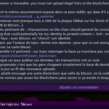
eum is traceable, you must not upload ilegal links to the blockchai
nt le même raisonnement exposé dans ce post reddit, qui date d'il y
om/r/btc/comments/8 ... g_website/
taires sont presque tous à côté de la plaque (débat sur les droits d'
 et Bitcoin...).
rès pertinent dit : «Transactions on the chain should general be cons
 that could potentially tie my identity to pirated content.». Soit : 
faux : avec Bitcoin, on "choisit" son identité.
t, par l'auteur du topic, donne une réponse : pour que ce soit anony
vec sa carte bleue).
mble t-il pertinent : oui mais interroger la base ça marchera pas co
.org/wiki/Steemit#Steem_blockchain
bloqué car pour publier ces données, les transactions ont un coût.
 proposées c'est que les gens choppent simplement la base de donn
à jour au fil des nouveaux uploads.
 plutôt envisagé une autre blockchain que celle du bitcoin, où le coût
ne connais pas assez les blockchains pour savoir si ça existe ni lesqu
Ajoutez un commentaire
Dernières News