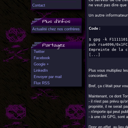
ne veut pas dire que 
Contact
Un autre informateur,
Plus d'infos
Code :
Actualité chez nos confrères
$ gpg -k F1111101
Partagez
pub rsa4096/0x1FC
Empreinte de la c
Twitter
[...]
Facebook
Google +
LinkedIn
Plus vous multipliez les
concordent.
Envoyer par mail
Flux RSS
Bref, ça c'était pour vo
Maintenant, ce dont Tor
- il n'est pas prévu qu'
propriété, il ne serait 
- n'importe qui peut pub
- à une clé GPG, sont a
Donc en effet, au lieu d