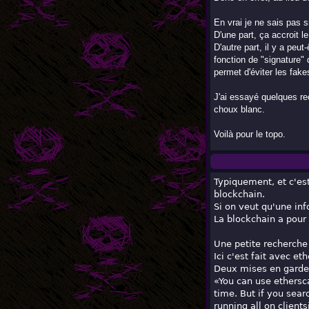
En vrai je ne sais pas s
D'une part, ça accroit 
D'autre part, il y a peu
fonction de "signature" 
permet d'éviter les fake
J'ai essayé quelques re
choux blanc.
Voilà pour le topo.
Typiquement, et c'est
blockchain.
Si on veut qu'une in
La blockchain a pour 
Une petite recherch
Ici c'est fait avec et
Deux mises en garde
«You can use ethersc
time. But if you sear
running all on clients