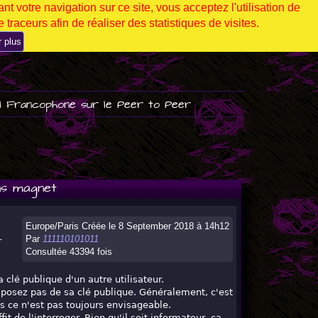
nt votre navigation sur ce site, vous acceptez l'utilisation de
 traceurs afin de réaliser des statistiques de visites.
r plus
l Francophone sur le Peer to Peer
ns magnet
Europe/Paris Créée le 8 September 2018 à 14h12
Par
111110101011
r
Consultée 43394 fois
clé publique d'un autre utilisateur.
posez pas de sa clé publique. Généralement, c'est
 ce n'est pas toujours envisageable.
it de l'interroger. Bien qu'il soit informateur, ça