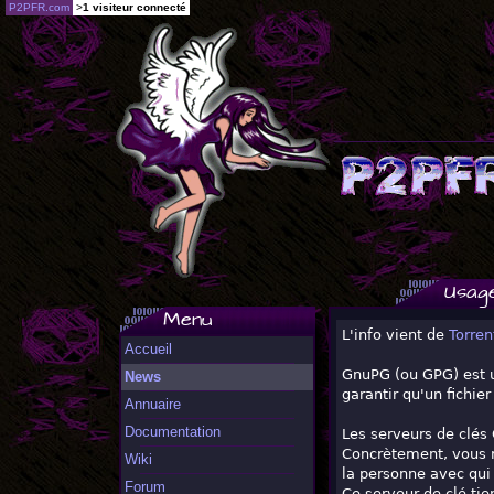
P2PFR.com
>
1 visiteur connecté
Usag
Menu
L'info vient de
Torren
Accueil
GnuPG (ou GPG) est un
News
garantir qu'un fichie
Annuaire
Documentation
Les serveurs de clés 
Concrètement, vous n
Wiki
la personne avec qui
Forum
Ce serveur de clé tien