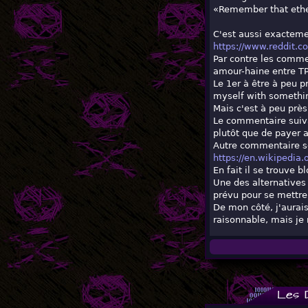
«Remember that ether
C'est aussi exacteme
https://www.reddit.c
Par contre les commen
amour-haine entre TPB
Le 1er à être à peu p
myself with something
Mais c'est à peu près 
Le commentaire suivan
plutôt que de payer a
Autre commentaire se
https://en.wikipedia
En fait il se trouve 
Une des alternatives
prévu pour se mettre 
De mon côté, j'aurais
raisonnable, mais je 
Les 