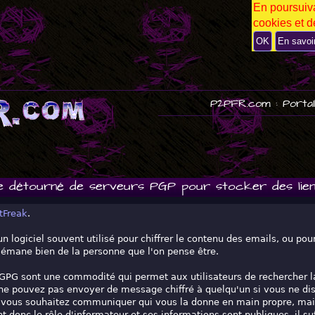
En poursuiva
P
cookies et de
U
B
OK
En savoi
P2PFR.com : Portai
e détourné de serveurs PGP pour stocker des lie
tFreak
.
 logiciel souvent utilisé pour chiffrer le contenu des emails, ou pou
r émane bien de la personne que l'on pense être.
GPG sont une commodité qui permet aux utilisateurs de rechercher la 
e pouvez pas envoyer de message chiffré à quelqu'un si vous ne dis
 vous souhaitez communiquer qui vous la donne en main propre, mais
t donc le rôle d'informateur et ses informations sont publiques, il suff