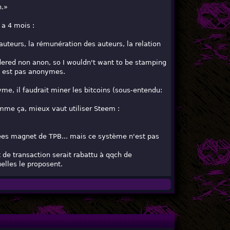
n.»
 a 4 mois :
auteurs, la rémunération des auteurs, la relation
idered non anon, so I wouldn't want to be stamping
on est pas anonymes.
me, il faudrait miner les bitcoins (sous-entendu:
mme ça, mieux vaut utiliser Steem :
ées magnet de TPB... mais ce système n'est pas
 de transaction serait rabattu à qqch de
elles le proposent.