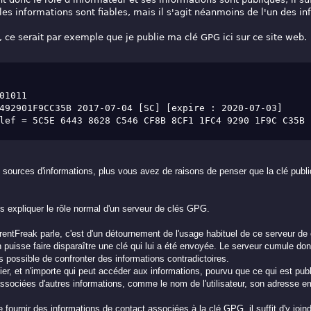
les informations sont fiables, mais il s'agit néanmoins de l'un des i
 ce serait par exemple que je publie ma clé GPG ici sur ce site web.
01011
492901F9CC35B 2017-07-04 [SC] [expire : 2020-07-03]
lef = 5C5E 6443 8628 C546 CF8B 8CF1 1FC4 9290 1F9C C35B
 sources d'informations, plus vous avez de raisons de penser que la clé publi
us expliquer le rôle normal d'un serveur de clés GPG.
rentFreak parle, c'est d'un détournement de l'usage habituel de ce serveur de
on puisse faire disparaître une clé qui lui a été envoyée. Le serveur cumule do
pas possible de confronter des informations contradictoires.
lier, et n'importe qui peut accéder aux informations, pourvu que ce qui est pub
ssociées d'autres informations, comme le nom de l'utilisateur, son adresse e
e fournir des informations de contact associées à la clé GPG, il suffit d'y joi