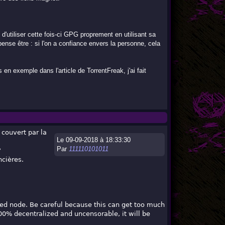
 d'utiliser cette fois-ci GPG proprement en utilisant sa
ense être : si l'on a confiance envers la personne, cela
n exemple dans l'article de TorrentFreak, j'ai fait
 couvert par la
Le 09-09-2018 à 18:33:30
Par
111110101011
?
ncières.
ted node. Be careful because this can get too much
00% decentralized and uncensorable, it will be