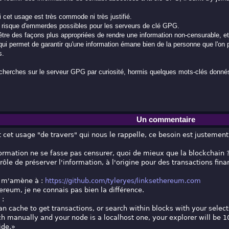
i cet usage est très commode ni très justifié.
le risque d'emmerdes possibles pour les serveurs de clé GPG.
t-être des façons plus appropriées de rendre une information non-censurable, et
qui permet de garantir qu'une information émane bien de la personne que l'on p
s.
cherches sur le serveur GPG par curiosité, hormis quelques mots-clés donnés e
Un commentaire
 cet usage "de travers" qui nous le rappelle, ce besoin est justement
formation ne se fasse pas censurer, quoi de mieux que la blockchain 
rôle de préserver l'information, à l'origine pour des transactions fina
e m'amène à :
https://github.com/tyleryes/linksethereum.com
hereum, je ne connais pas bien la différence.
 :
an cache to get transactions, or search within blocks with your selec
ch manually and your node is a localhost one, your explorer will be 1
ide.»