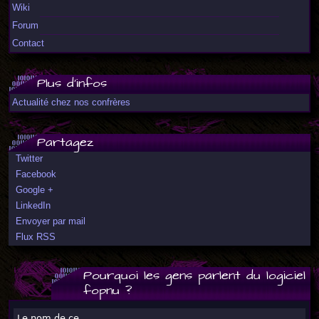
Wiki
Forum
Contact
Plus d'infos
Actualité chez nos confrères
Partagez
Twitter
Facebook
Google +
LinkedIn
Envoyer par mail
Flux RSS
Pourquoi les gens parlent du logiciel
fopnu ?
Le nom de ce