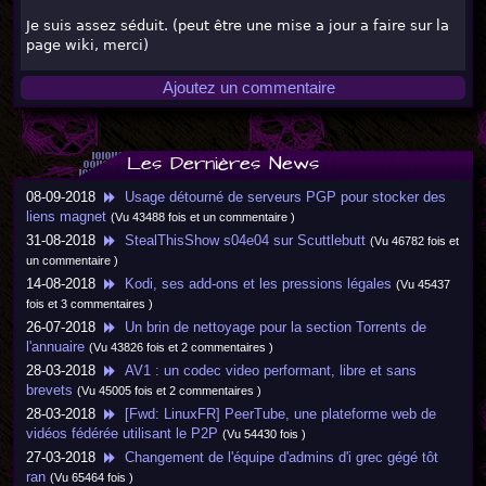
Je suis assez séduit. (peut être une mise a jour a faire sur la
page wiki, merci)
Ajoutez un commentaire
Les Dernières News
08-09-2018
Usage détourné de serveurs PGP pour stocker des
liens magnet
(Vu 43488 fois et un commentaire )
31-08-2018
StealThisShow s04e04 sur Scuttlebutt
(Vu 46782 fois et
un commentaire )
14-08-2018
Kodi, ses add-ons et les pressions légales
(Vu 45437
fois et 3 commentaires )
26-07-2018
Un brin de nettoyage pour la section Torrents de
l'annuaire
(Vu 43826 fois et 2 commentaires )
28-03-2018
AV1 : un codec video performant, libre et sans
brevets
(Vu 45005 fois et 2 commentaires )
28-03-2018
[Fwd: LinuxFR] PeerTube, une plateforme web de
vidéos fédérée utilisant le P2P
(Vu 54430 fois )
27-03-2018
Changement de l'équipe d'admins d'i grec gégé tôt
ran
(Vu 65464 fois )