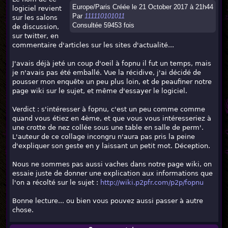
Europe/Paris Créée le 21 October 2017 à 21h44
logiciel revient
Par
111110101011
sur les salons
Consultée 59453 fois
de discussion,
sur twitter, en
commentaire d'articles sur les sites d'actualité...
J'avais déjà jeté un coup d'oeil à fopnu il fut un temps, mais
je n'avais pas été emballé. Vue la récidive, j'ai décidé de
pousser mon enquête un peu plus loin, et de peaufiner notre
page wiki sur le sujet, et même d'essayer le logiciel.
Verdict : s'intéresser à fopnu, c'est un peu comme comme
quand vous étiez en 4ème, et que vous vous intéresseriez à
une crotte de nez collée sous une table en salle de perm'.
L'auteur de ce collage incongru n'aura pas pris la peine
d'expliquer son geste en y laissant un petit mot. Déception.
Nous ne sommes pas aussi vaches dans notre page wiki, on
essaie juste de donner une explication aux informations que
l'on a récolté sur le sujet :
http://wiki.p2pfr.com/p2p/fopnu
Bonne lecture... ou bien vous pouvez aussi passer à autre
chose.