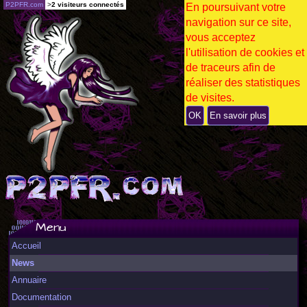
P2PFR.com
>
2 visiteurs connectés
En poursuivant votre
navigation sur ce site,
vous acceptez
l'utilisation de cookies et
de traceurs afin de
réaliser des statistiques
de visites.
OK
En savoir plus
Menu
Accueil
News
Annuaire
Documentation