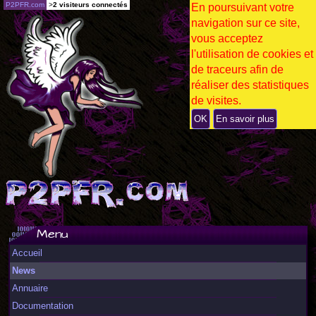
P2PFR.com
>
2 visiteurs connectés
En poursuivant votre
navigation sur ce site,
vous acceptez
l'utilisation de cookies et
de traceurs afin de
réaliser des statistiques
de visites.
OK
En savoir plus
Menu
Accueil
News
Annuaire
Documentation