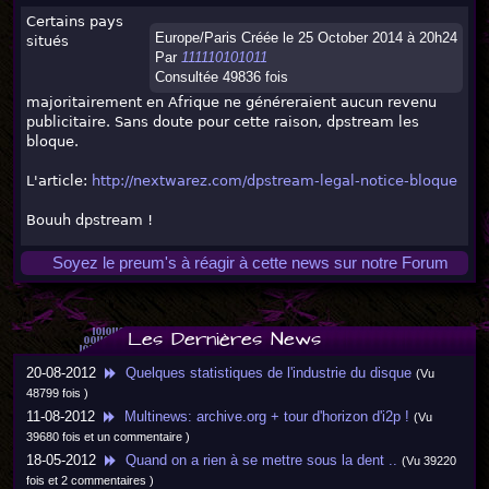
Certains pays
Europe/Paris Créée le 25 October 2014 à 20h24
situés
Par
111110101011
Consultée 49836 fois
majoritairement en Afrique ne généreraient aucun revenu
publicitaire. Sans doute pour cette raison, dpstream les
bloque.
L'article:
http://nextwarez.com/dpstream-legal-notice-bloque
Bouuh dpstream !
Soyez le preum's à réagir à cette news sur notre Forum
Les Dernières News
20-08-2012
Quelques statistiques de l'industrie du disque
(Vu
48799 fois )
11-08-2012
Multinews: archive.org + tour d'horizon d'i2p !
(Vu
39680 fois et un commentaire )
18-05-2012
Quand on a rien à se mettre sous la dent ..
(Vu 39220
fois et 2 commentaires )