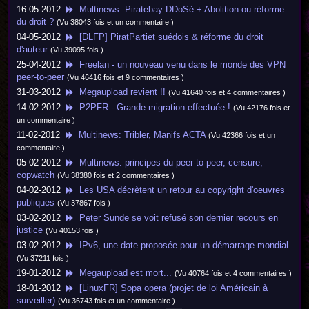
16-05-2012
Multinews: Piratebay DDoSé + Abolition ou réforme
du droit ?
(Vu 38043 fois et un commentaire )
04-05-2012
[DLFP] PiratPartiet suédois & réforme du droit
d'auteur
(Vu 39095 fois )
25-04-2012
Freelan - un nouveau venu dans le monde des VPN
peer-to-peer
(Vu 46416 fois et 9 commentaires )
31-03-2012
Megaupload revient !!
(Vu 41640 fois et 4 commentaires )
14-02-2012
P2PFR - Grande migration effectuée !
(Vu 42176 fois et
un commentaire )
11-02-2012
Multinews: Tribler, Manifs ACTA
(Vu 42366 fois et un
commentaire )
05-02-2012
Multinews: principes du peer-to-peer, censure,
copwatch
(Vu 38380 fois et 2 commentaires )
04-02-2012
Les USA décrètent un retour au copyright d'oeuvres
publiques
(Vu 37867 fois )
03-02-2012
Peter Sunde se voit refusé son dernier recours en
justice
(Vu 40153 fois )
03-02-2012
IPv6, une date proposée pour un démarrage mondial
(Vu 37211 fois )
19-01-2012
Megaupload est mort...
(Vu 40764 fois et 4 commentaires )
18-01-2012
[LinuxFR] Sopa opera (projet de loi Américain à
surveiller)
(Vu 36743 fois et un commentaire )