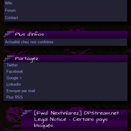
Wiki
Forum
Contact
Plus d'infos
Actualité chez nos confrères
Partagez
Twitter
Facebook
Google +
LinkedIn
Envoyer par mail
Flux RSS
[Fwd: NextWarez] DPStream.net :
Legal Notice - Certains pays
bloqués