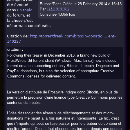
Europe/Paris Créée le 28 February 2014 à 16h18
été évoqué
Par
111110101011
dans
un topic
Consultée 43066 fois
du forum, et
la chose s'est
désormais concrétisée.
Citation de:
http://torrentfreak.com/bitcoin-donatio ... ent-
140227
citation :
Following their teaser in December 2013, a brand new build of
FrostWire’s BitTorrent client (Windows, Mac, Linux) now includes
torrent creation supporting not only Bitcoin, Litecoin, Dogecoin and
PayPal donations, but also the selection of appropriate Creative
Commons licenses for delivered content.
La version distribuée de Frostwire intègre donc Bitcoin, en plus de
permettre la précision d'une licence type Creative Commons pour les
contenus distribués.
L'idée d'associer des réseaux de téléchargements et des micro-
donations me paraît à la fois naturelle et intéressante. Le hic, c'est
que n'importe qui peut se faire passer pour le créateur du contenu et
récolter l'argent. Donc il faut chopper ses torrents depuis une source