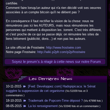
certifiée.
Comment faire lorsqu'un auteur qui n'a rien décidé voit ses oeuvres
associées à un compte bitcoin qu'il ne détient pas ?
En conséquence il faut rectifier la vision de la chose: nous ne
rémunérons pas ici les AUTEURS, mais nous rémunérons les
personnes qui mettent à disposition les .torrent. C'est très différent,
et c'est proche de ce qui se passe déjà: on rémunère les sites de
liens bittorrent (publicité, dons...) et non pas les auteurs.
Le site officiel de Frostwire:
http://www.frostwire.com
Notre page Frostwire:
http://wiki.p2pfr.com/p2p/frostwire
Soyez le preum's à réagir à cette news sur notre Forum
Les Dernières News
10-11-2015
[Fwd: Developpez.com] Hadopipicaca: le Sénat
suggère la suppression de cet organisme
(Vu 51939 fois et 3
commentaires )
18-10-2015
Trademark de Popcorn-Time déposé ?
(Vu 47998 fois )
08-05-2015
La loi renseignement
(Vu 53340 fois et un commentaire )