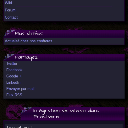
Wiki
Forum
Contact
Plus d'infos
Actualité chez nos confrères
Partagez
Twitter
Facebook
Google +
LinkedIn
Envoyer par mail
Flux RSS
Intégration de bitcoin dans
Frostwire
Le sujet avait