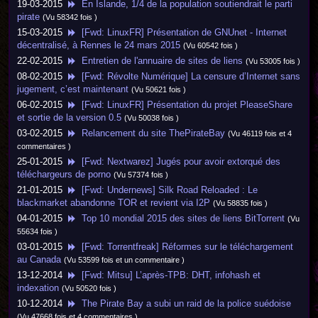
19-03-2015
En Islande, 1/4 de la population soutiendrait le parti
pirate
(Vu 58342 fois )
15-03-2015
[Fwd: LinuxFR] Présentation de GNUnet - Internet
décentralisé, à Rennes le 24 mars 2015
(Vu 60542 fois )
22-02-2015
Entretien de l'annuaire de sites de liens
(Vu 53005 fois )
08-02-2015
[Fwd: Révolte Numérique] La censure d’Internet sans
jugement, c’est maintenant
(Vu 50621 fois )
06-02-2015
[Fwd: LinuxFR] Présentation du projet PleaseShare
et sortie de la version 0.5
(Vu 50038 fois )
03-02-2015
Relancement du site ThePirateBay
(Vu 46119 fois et 4
commentaires )
25-01-2015
[Fwd: Nextwarez] Jugés pour avoir extorqué des
téléchargeurs de porno
(Vu 57374 fois )
21-01-2015
[Fwd: Undernews] Silk Road Reloaded : Le
blackmarket abandonne TOR et revient via I2P
(Vu 58835 fois )
04-01-2015
Top 10 mondial 2015 des sites de liens BitTorrent
(Vu
55634 fois )
03-01-2015
[Fwd: Torrentfreak] Réformes sur le téléchargement
au Canada
(Vu 53599 fois et un commentaire )
13-12-2014
[Fwd: Mitsu] L’après-TPB: DHT, infohash et
indexation
(Vu 50520 fois )
10-12-2014
The Pirate Bay a subi un raid de la police suédoise
(Vu 47668 fois et 4 commentaires )