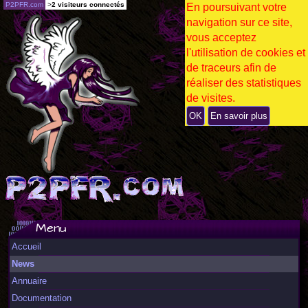
P2PFR.com
>
2 visiteurs connectés
En poursuivant votre
navigation sur ce site,
vous acceptez
l'utilisation de cookies et
de traceurs afin de
réaliser des statistiques
de visites.
OK
En savoir plus
Menu
Accueil
News
Annuaire
Documentation