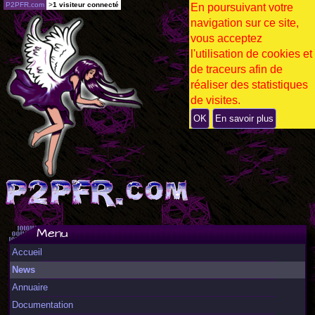
P2PFR.com
>
1 visiteur connecté
En poursuivant votre
navigation sur ce site,
vous acceptez
l'utilisation de cookies et
de traceurs afin de
réaliser des statistiques
de visites.
OK
En savoir plus
Menu
Accueil
News
Annuaire
Documentation