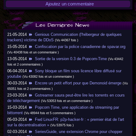
Ajoutez un commentaire
Les Dernières News
21-05-2014
Genious Communication (l'hébergeur de quelques
trackers) victime de DDoS
(Vu 44367 fois )
15-05-2014
Confiscation par la police canadienne de spavar.org
(Vu 40438 fois et un commentaire )
13-05-2014
Sortie de la version 0.3 de Popcorn-Time
(Vu 43442
fois et 2 commentaires )
06-04-2014
Sony bloque un film sous licence libre diffusé sur
youtube
(Vu 43082 fois et un commentaire )
30-03-2014
Encore un petit effort pour que Demonoid émerge
(Vu
65051 fois et 2 commentaires )
23-03-2014
Gstreamer saura peut-être lire les torrents en cours
de téléchargement
(Vu 53053 fois et un commentaire )
15-03-2014
Popcorn Time, une application de streaming par
bittorrent
(Vu 48944 fois et 5 commentaires )
05-03-2014
Fwd LinuxFR: p2p-hacker-fr : « premier état de l'art
sur la décentralisation »
(Vu 53975 fois )
02-03-2014
SeriesGuide, une extension Chrome pour chopper