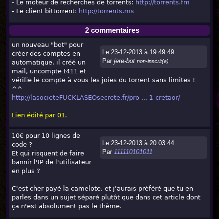
- Le moteur de recherches de torrents:
http://torrents.fm
- Le client bittorrent:
http://torrents.ms
2 commentaires
un nouveau "bot" pour
Le 23-12-2013 à 19:49:49
créer des comptes en
Par
jere-bot
non-inscrit(e)
automatique, il créé un
mail, uncompte t411 et
vérifie le compte à vous les joies du torrent sans limites !
^^
http://lasocieteFUCKLASEOsecrete.fr/pro ... 1-cretaor/
Lien édité par 01.
10€ pour 10 lignes de
Le 23-12-2013 à 20:03:44
code ?
Par
111110101011
Et qui risquent de faire
bannir l'IP de l'utilisateur
en plus ?
C'est cher payé la camelote, et j'aurais préféré que tu en
parles dans un sujet séparé plutôt que dans cet article dont
ça n'est absolument pas le thème.