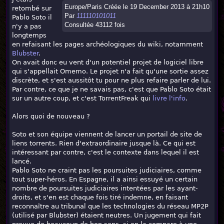
Europe/Paris Créée le 19 December 2013 à 21h10
retombé sur
Par
111110101011
Pablo Soto il
Consultée 43112 fois
n'y a pas
longtemps
en refaisant les pages archéologiques du wiki, notamment
Blubster
.
On avait donc eu vent d'un potentiel projet de logiciel libre
qui s'appellait Omemo. Le projet n'a fait qu'une sortie assez
discrète, et s'est aussitôt tu pour ne plus refaire parler de lui.
Par contre, ce que je ne savais pas, c'est que Pablo Soto était
sur un autre coup, et c'est TorrentFreak qui
livre l'info
.
Alors quoi de nouveau ?
Soto et son équipe viennent de lancer un portail de site de
liens torrents. Rien d'extraordinaire jusque là. Ce qui est
intéressant par contre, c'est le contexte dans lequel il est
lancé.
Pablo Soto ne craint pas les poursuites judiciaires, comme
tout super-héros. En Espagne, il a ainsi essuyé un certain
nombre de poursuites judiciaires intentées par les ayant-
droits, et s'en est chaque fois tiré indemne, en faisant
reconnaître au tribunal que les technologies du réseau MP2P
(utilisé par Blubster) étaient neutres. Un jugement qui fait