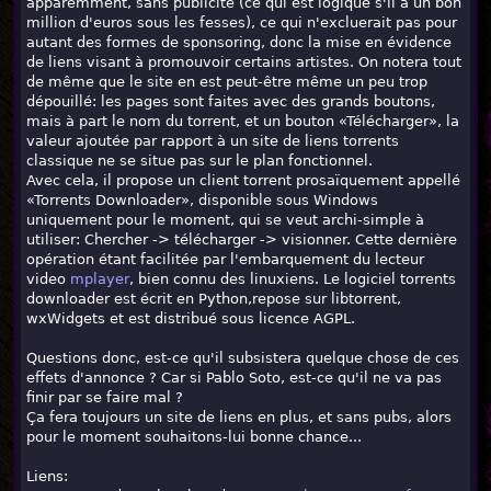
apparemment, sans publicité (ce qui est logique s'il a un bon
million d'euros sous les fesses), ce qui n'excluerait pas pour
autant des formes de sponsoring, donc la mise en évidence
de liens visant à promouvoir certains artistes. On notera tout
de même que le site en est peut-être même un peu trop
dépouillé: les pages sont faites avec des grands boutons,
mais à part le nom du torrent, et un bouton «Télécharger», la
valeur ajoutée par rapport à un site de liens torrents
classique ne se situe pas sur le plan fonctionnel.
Avec cela, il propose un client torrent prosaïquement appellé
«Torrents Downloader», disponible sous Windows
uniquement pour le moment, qui se veut archi-simple à
utiliser: Chercher -> télécharger -> visionner. Cette dernière
opération étant facilitée par l'embarquement du lecteur
video
mplayer
, bien connu des linuxiens. Le logiciel torrents
downloader est écrit en Python,repose sur libtorrent,
wxWidgets et est distribué sous licence AGPL.
Questions donc, est-ce qu'il subsistera quelque chose de ces
effets d'annonce ? Car si Pablo Soto, est-ce qu'il ne va pas
finir par se faire mal ?
Ça fera toujours un site de liens en plus, et sans pubs, alors
pour le moment souhaitons-lui bonne chance...
Liens: