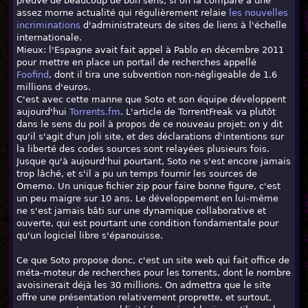
preuve de beaucoup de bon sens, si on la compare à une
assez morne actualité qui régulièrement relaie
les nouvelles
incriminations
d'administrateurs de sites de liens à l'échelle
internationale.
Mieux: l'Espagne avait fait appel à Pablo en décembre 2011
pour mettre en place un portail de recherches appellé
Foofind
, dont il tira une subvention non-négligeable de 1.6
millions d'euros.
C'est avec cette manne que Soto et son équipe développent
aujourd'hui
Torrents.fm
. L'article de TorrentFreak va plutôt
dans le sens du poil à propos de ce nouveau projet: on y dit
qu'il s'agit d'un joli site, et des déclarations d'intentions sur
la liberté des codes sources sont relayées plusieurs fois.
Jusque qu'à aujourd'hui pourtant, Soto ne s'est encore jamais
trop lâché, et s'il a pu un temps fournir les sources de
Omemo. Un unique fichier zip pour faire bonne figure, c'est
un peu maigre sur 10 ans. Le développement en lui-même
ne s'est jamais bâti sur une dynamique collaborative et
ouverte, qui est pourtant une condition fondamentale pour
qu'un logiciel libre s'épanouisse.
Ce que Soto propose donc, c'est un site web qui fait office de
méta-moteur de recherches pour les torrents, dont le nombre
avoisinerait déjà les 30 millions. On admettra que le site
offre une présentation relativement proprette, et surtout,