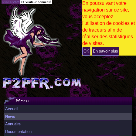
P2PFR.com
>
1 visiteur connecté
En poursuivant votre
navigation sur ce site,
vous acceptez
l'utilisation de cookies et
de traceurs afin de
réaliser des statistiques
de visites.
OK
En savoir plus
Menu
Accueil
News
Annuaire
Documentation