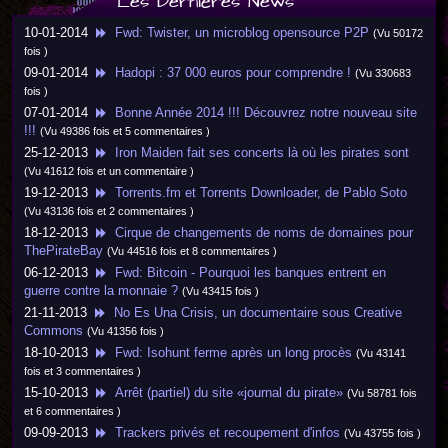
Les Dernières News
10-01-2014
Fwd: Twister, un microblog opensource P2P
(Vu 50172
fois )
09-01-2014
Hadopi : 37 000 euros pour comprendre !
(Vu 330683
fois )
07-01-2014
Bonne Année 2014 !!! Découvrez notre nouveau site
!!!
(Vu 49386 fois et 5 commentaires )
25-12-2013
Iron Maiden fait ses concerts là où les pirates sont
(Vu 41612 fois et un commentaire )
19-12-2013
Torrents.fm et Torrents Downloader, de Pablo Soto
(Vu 43136 fois et 2 commentaires )
18-12-2013
Cirque de changements de noms de domaines pour
ThePirateBay
(Vu 44516 fois et 8 commentaires )
06-12-2013
Fwd: Bitcoin - Pourquoi les banques entrent en
guerre contre la monnaie ?
(Vu 43415 fois )
21-11-2013
No Es Una Crisis, un documentaire sous Creative
Commons
(Vu 41356 fois )
18-10-2013
Fwd: Isohunt ferme après un long procès
(Vu 43141
fois et 3 commentaires )
15-10-2013
Arrêt (partiel) du site «journal du pirate»
(Vu 58781 fois
et 6 commentaires )
09-09-2013
Trackers privés et recoupement d'infos
(Vu 43755 fois )