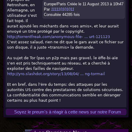
Europe/Paris Créée le 11 August 2013 à 10h47
Retroshare, en
Par
111110101011
Allemagne, un
Consultée 44285 fois
utilisateur s'est
fait topé. Il
aurait ajouté les méchants dans «ses amis», et leur aurait
envoyé un titre protégé par le copyright.
http://torrentfreak.com/anonymous-file- ... urt-121123
C'est assez salaud, rien ne dit que le gars avait ce fichier sur
son disque, il a juste «transmis» la demande.
Au sujet de Tor (pas un p2p mais pas grave), le èffe-bi-aïe
s'en est pris techniquement au réseau, et a cherché à
exploiter des failles de navigateur.
http://yro.slashdot.org/story/13/08/04/ ... ng-tormail
Et en bref, dans l'ère du temps: des attaques par les
autorités US contre des prestataires de solutions sécurisées.
La confidentialité des communications semble en déranger
certains au plus haut point !
Soyez le preum's à réagir à cette news sur notre Forum