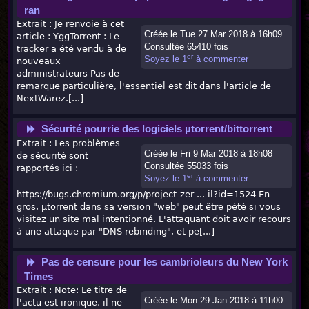
ran
Extrait : Je renvoie à cet
Créée le Tue 27 Mar 2018 à 16h09
article : YggTorrent : Le
Consultée 65410 fois
tracker a été vendu à de
er
Soyez le 1
à commenter
nouveaux
administrateurs Pas de
remarque particulière, l'essentiel est dit dans l'article de
NextWarez.[...]
Sécurité pourrie des logiciels µtorrent/bittorrent
Extrait : Les problèmes
Créée le Fri 9 Mar 2018 à 18h08
de sécurité sont
Consultée 55033 fois
rapportés ici :
er
Soyez le 1
à commenter
https://bugs.chromium.org/p/project-zer ... il?id=1524 En
gros, µtorrent dans sa version "web" peut être pété si vous
visitez un site mal intentionné. L'attaquant doit avoir recours
à une attaque par "DNS rebinding", et pe[...]
Pas de censure pour les cambrioleurs du New York
Times
Extrait : Note: Le titre de
Créée le Mon 29 Jan 2018 à 11h00
l'actu est ironique, il ne