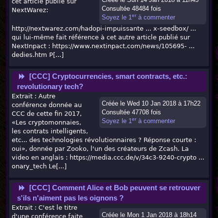
cet article publié sur
Consultée 48484 fois
NextWarez:
er
Soyez le 1
à commenter
http://nextwarez.com/hadopi-impuissante ... x-seedbox/ ...
qui lui-même fait référence à cet autre article publié sur
NextInpact : https://www.nextinpact.com/news/105695- ...
dedies.htm P[...]
[CCC] Cryptocurrencies, smart contracts, etc.:
revolutionary tech?
Extrait : Autre
Créée le Wed 10 Jan 2018 à 17h22
conférence donnée au
Consultée 47708 fois
CCC de cette fin 2017,
er
Soyez le 1
à commenter
«Les cryptomonnaies,
les contrats intelligents,
etc... des technologies révolutionnaires ? Réponse courte :
oui», donnée par Zooko, l'un des créateurs de Zcash. La
video en anglais : https://media.ccc.de/v/34c3-9240-crypto ...
onary_tech Le[...]
[CCC] Comment Alice et Bob peuvent se retrouver
s'ils n'aiment pas les oignons ?
Extrait : C'est le titre
Créée le Mon 1 Jan 2018 à 18h14
d'une conférence faite