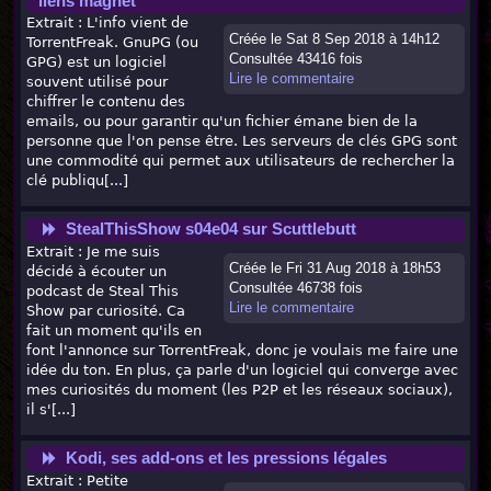
liens magnet
Extrait : L'info vient de
Créée le Sat 8 Sep 2018 à 14h12
TorrentFreak. GnuPG (ou
Consultée 43416 fois
GPG) est un logiciel
Lire le commentaire
souvent utilisé pour
chiffrer le contenu des
emails, ou pour garantir qu'un fichier émane bien de la
personne que l'on pense être. Les serveurs de clés GPG sont
une commodité qui permet aux utilisateurs de rechercher la
clé publiqu[...]
StealThisShow s04e04 sur Scuttlebutt
Extrait : Je me suis
Créée le Fri 31 Aug 2018 à 18h53
décidé à écouter un
Consultée 46738 fois
podcast de Steal This
Lire le commentaire
Show par curiosité. Ca
fait un moment qu'ils en
font l'annonce sur TorrentFreak, donc je voulais me faire une
idée du ton. En plus, ça parle d'un logiciel qui converge avec
mes curiosités du moment (les P2P et les réseaux sociaux),
il s'[...]
Kodi, ses add-ons et les pressions légales
Extrait : Petite