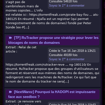
Consultée 54618 fois
s'agit pas de
er
Soyez le 1
à commenter
cambrioleurs mais de
moines copistes... L'info
est relatée ici : https://torrentfreak.com/pirate-bay-fou ... ats-
180125 En résumé : Njalla est un registrar (qui permet
l'enregistrement de noms de domaines) fondé par Peter
Sünde (ex-P[...]
[TF] RuTracker propose une stratégie pour lever les
blocages de noms de domaines
Extrait : Relai de cet
Créée le Tue 16 Jan 2018 à 13h21
article :
Consultée 49189 fois
er
Soyez le 1
à commenter
https://torrentfreak.com/rutracker-reve ... ng-180110/ En
résumé, RuTracker propose que des groupes d'utilisateurs se
forment et réservent eux-mêmes des noms de domaines, qui
redirigeront vers les machines de RuTracker. Ce qui fait que
le nom de domaine du tracker ne sera[...]
[NextWarez] Pourquoi la HADOPI est impuissante
face aux seedbox ?
Extrait : Je renvoie vers
Créée le Sun 14 Jan 2018 à 11h43