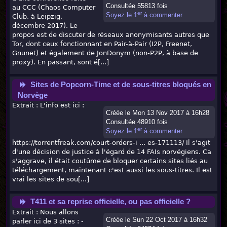
Consultée 55813 fois
au CCC (Chaos Computer
er
Soyez le 1
à commenter
Club, à Leipzig,
décembre 2017). Le
propos est de discuter de réseaux anonymisants autres que
Tor, dont ceux fonctionnant en Pair-à-Pair (I2P, Freenet,
Gnunet) et également de JonDonym (non-P2P, à base de
proxy). En passant, sont é[...]
Sites de Popcorn-Time et de sous-titres bloqués en
Norvège
Extrait : L'info est ici :
Créée le Mon 13 Nov 2017 à 16h28
Consultée 48910 fois
er
Soyez le 1
à commenter
https://torrentfreak.com/court-orders-i ... es-171113/ Il s'agit
d'une décision de justice à l'égard de 14 FAIs norvégiens. Ca
s'aggrave, il était coutûme de bloquer certains sites liés au
téléchargement, maintenant c'est aussi les sous-titres. Il est
vrai les sites de sou[...]
T411 et sa reprise officielle, ou pas officielle ?
Extrait : Nous allons
Créée le Sun 22 Oct 2017 à 16h32
parler ici de 3 sites : -