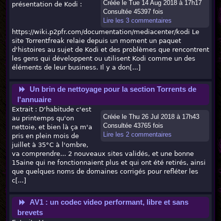
Créée le Tue 14 Aug 2018 à 17h17
présentation de Kodi :
Consultée 45397 fois
Lire les 3 commentaires
https://wiki.p2pfr.com/documentation/mediacenter/kodi Le
site Torrentfreak relaie depuis un moment un paquet
d'histoires au sujet de Kodi et des problèmes que rencontrent
les gens qui développent ou utilisent Kodi comme un des
éléments de leur business. Il y a don[...]
Un brin de nettoyage pour la section Torrents de
l'annuaire
Extrait : D'habitude c'est
Créée le Thu 26 Jul 2018 à 17h43
au printemps qu'on
Consultée 43765 fois
nettoie, et bien là ça m'a
Lire les 2 commentaires
pris en plein mois de
juillet à 35°C à l'ombre,
va comprendre... 2 nouveaux sites validés, et une bonne
15aine qui ne fonctionnaient plus et qui ont été retirés, ainsi
que quelques noms de domaines corrigés pour refléter les
c[...]
AV1 : un codec video performant, libre et sans
brevets