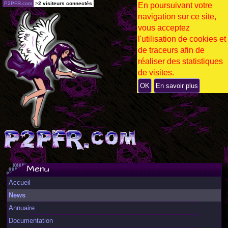
P2PFR.com
>
2 visiteurs connectés
En poursuivant votre
navigation sur ce site,
vous acceptez
l'utilisation de cookies et
de traceurs afin de
réaliser des statistiques
de visites.
OK
En savoir plus
Menu
Accueil
News
Annuaire
Documentation