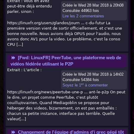
Extrait : Vous en avez
Créée le Wed 28 Mar 2018 à 20h08
peut-être déjà entendu
Consultée 44963 fois
parler, sinon :
Lire les 2 commentaires
https://linuxfr.org/users/glandos/journ ... c-du-futur La
première version vient de sortir officiellement, et c'est une
bonne nouvelle. Nous avions déjà OPUS pour l'audio, nous
avons donc AV1 pour la video. Le problème, c'est la conso
CPU [...]
[Fwd: LinuxFR] PeerTube, une plateforme web de
vidéos fédérée utilisant le P2P
Extrait : L'article :
Créée le Wed 28 Mar 2018 à 14h02
Consultée 54384 fois
er
Soyez le 1
à commenter
https://linuxfr.org/news/peertube-une-p ... ant-le-p2p On peut
le dire, un projet comme PeerTube, c'est plutôt
couillu/ovairien. Quand Mediagoblin se propose pour
héberger des videos, bizarrement, on est pas emballés :
chacun sa petite instance, interface pas terrible. Quelle
valeur[...]
Changement de l'équipe d'admins d'i grec gégé tôt