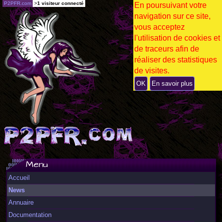
P2PFR.com
>
1 visiteur connecté
En poursuivant votre
navigation sur ce site,
vous acceptez
l'utilisation de cookies et
de traceurs afin de
réaliser des statistiques
de visites.
OK
En savoir plus
Menu
Accueil
News
Annuaire
Documentation