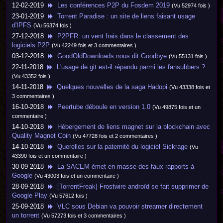
12-02-2019
Les conférences P2P du Fosdem 2019
(Vu 52974 fois )
23-01-2019
Torrent Paradise : un site de liens faisant usage
d'IPFS
(Vu 56374 fois )
27-12-2018
P2PFR: un vent frais dans le classement des
logiciels P2P
(Vu 42249 fois et 3 commentaires )
03-12-2018
GoodOldDownloads nous dit Goodbye
(Vu 55131 fois )
22-11-2018
L'usage de git est-il répandu parmi les fansubbers ?
(Vu 43352 fois )
14-11-2018
Quelques nouvelles de la saga Hadopi
(Vu 43338 fois et
3 commentaires )
16-10-2018
Peertube déboule en version 1.0
(Vu 49875 fois et un
commentaire )
14-10-2018
Hébergement de liens magnet sur la blockchain avec
Quality Magnet Coin
(Vu 47728 fois et 2 commentaires )
14-10-2018
Querelles sur la paternité du logiciel Sickrage
(Vu
43390 fois et un commentaire )
30-09-2018
La SACEM émet en masse des faux rapports à
Google
(Vu 43003 fois et un commentaire )
28-09-2018
[TorrentFreak] Frostwire androïd se fait supprimer de
Google Play
(Vu 57612 fois )
25-09-2018
VLC sous Debian va pouvoir streamer directement
un torrent
(Vu 57273 fois et 3 commentaires )