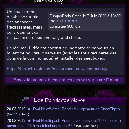
Democracy
Un peu comme
Europe/Paris Créée le 7 July 2026 à 13h22
d'hab chez Tribler,
Par
111110101011
des annonces
Consultée 908 fois
fracassantes, mais
concrètement ça
n'a pas encore bouleversé grand chose.
En résumé, l'idée est constituer une flotte de serveurs en
louant de nouveaux serveurs (avec les sous récupérés des
dons de la communauté) et installer des seedboxes.
https://torrentfreak.com/researchers-cr ... democracy/
Soyez le preum's à réagir à cette news sur notre Forum
Les Dernières News
20-03-2019
Fwd NextWarez: Rendu du jugement de SnowTigers
(Vu 63150 fois )
20-02-2019
Fwd NextInpact: Prison avec sursis et 1 800 euros à
payer pour 223 films téléchargés en P2P
(Vu 54308 fois )