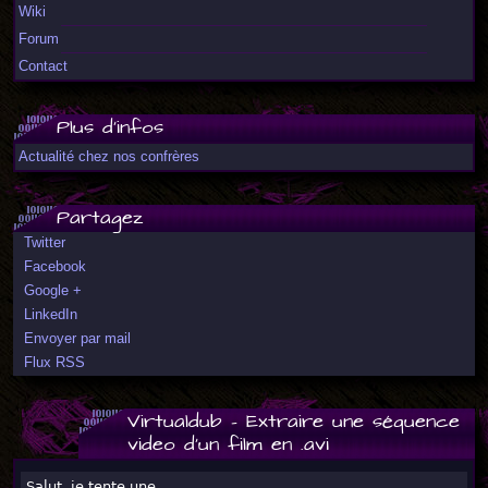
Wiki
Forum
Contact
Plus d'infos
Actualité chez nos confrères
Partagez
Twitter
Facebook
Google +
LinkedIn
Envoyer par mail
Flux RSS
Virtualdub - Extraire une séquence
video d'un film en .avi
Salut, je tente une