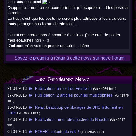
J'en suis conscient
"Supprimé" : non, on récuperera (enfin, je récupererai ...) les posts à
la main.
Le truc, c'est que les posts ne seront plus attribués à leurs auteurs,
mais jferai ça sous forme de citations ...
J'aurai des corrections à apporter à ce tuto, j'ai le droit de poster
mes ébauches non ? :p
D'ailleurs m'en vais en poster un autre ... héhé
Soyez le preum's à réagir à cette news sur notre Forum
Les Dernières News
21-04-2013
Publication: un test de Frostwire
(Vu 44266 fois )
17-04-2013
Publication: 2 articles pour les musicophiles
(Vu 41979
fois )
15-04-2013
Relai: beaucoup de blocages de DNS bittorrent en
Italie
(Vu 38891 fois )
12-04-2013
Publication - une retrospective de Napster
(Vu 42917
fois )
08-04-2013
P2PFR - refonte du wiki !
(Vu 43535 fois )