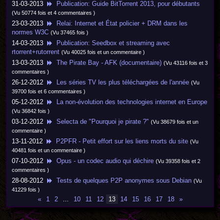
31-03-2013
Publication: Guide BitTorrent 2013, pour débutants
(Vu 50774 fois et 4 commentaires )
23-03-2013
Relai: Internet et État policier + DRM dans les
normes W3C
(Vu 37465 fois )
14-03-2013
Publication: Seedbox et streaming avec
rtorrent+rutorrent
(Vu 40025 fois et un commentaire )
13-03-2013
The Pirate Bay - AFK (documentaire)
(Vu 43116 fois et 3
commentaires )
26-12-2012
Les séries TV les plus téléchargées de l'année
(Vu
39700 fois et 6 commentaires )
05-12-2012
La non-évolution des technologies internet en Europe
(Vu 36842 fois )
03-12-2012
Selecta de "Pourquoi je pirate ?"
(Vu 38679 fois et un
commentaire )
13-11-2012
P2PFR - Petit effort sur les liens morts du site
(Vu
40481 fois et un commentaire )
07-10-2012
Opus - un codec audio qui déchire
(Vu 39358 fois et 2
commentaires )
28-08-2012
Tests de quelques P2P anonymes sous Debian
(Vu
41229 fois )
«
1
2
...
10
11
12
13
14
15
16
17
18
»