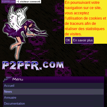
P2PFR.com
>
1 visiteur connecté
En poursuivant votre
navigation sur ce site,
vous acceptez
l'utilisation de cookies et
de traceurs afin de
réaliser des statistiques
de visites.
OK
En savoir plus
Menu
Accueil
News
Annuaire
Documentation